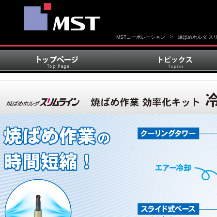
>
MSTコーポレーション
焼ばめホルダ ス