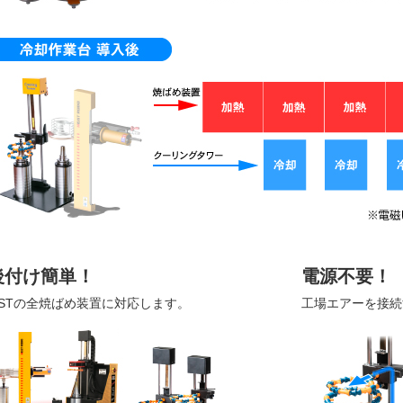
後付け簡単！
電源不要！
STの全焼ばめ装置に対応します。
工場エアーを接続