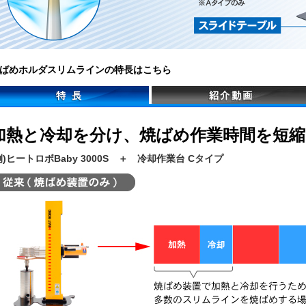
ばめホルダスリムラインの特長は
こちら
加熱と冷却を分け、焼ばめ作業時間を短縮
例)ヒートロボBaby 3000S ＋ 冷却作業台 Cタイプ