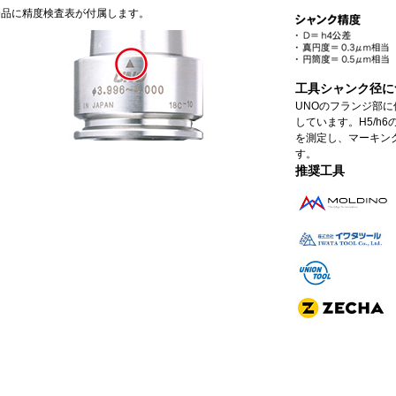
全品に精度検査表が付属します。
工具シャンク径に
UNOのフランジ部
しています。H5/h
を測定し、マーキン
す。
推奨工具