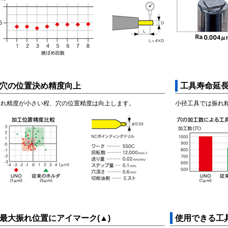
穴の位置決め精度向上
工具寿命延
振れ精度が小さい程、穴の位置精度は向上します。
小径工具では振れ
最大振れ位置にアイマーク(▲)
使用できる工