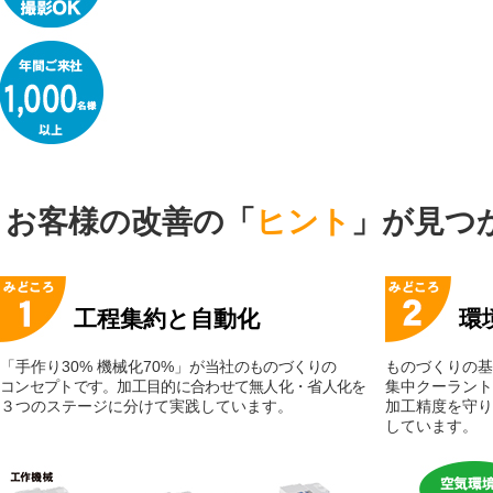
お客様の改善の「
ヒント
」が見つ
工程集約と自動化
環
「手作り30% 機械化70%」が
当社のものづくりの
ものづくりの基
コンセプトです。加工目的に合わせて無人化・省人化を
集中クーラント
３つのステージに分けて実践しています。
加工精度を守り
しています。