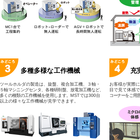
多種多様な工作機械
充
ツールホルダの製造は、旋盤、複合加工機、３軸・
お客様が実際に
５軸マシニングセンタ、各種研削盤、放電加工機など、
目で見て体感で
多くの種類の工作機械を使用します。
MSTでは300台
コーナーをご用
以上の様々な工作機械が見学できます。