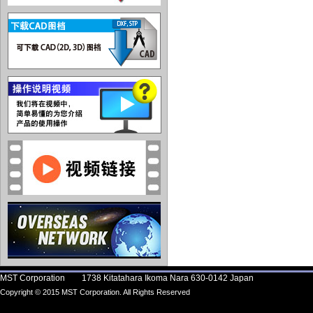
MST Corporation 1738 Kitatahara Ikoma Nara 630-0142 Japan
Copyright © 2015 MST Corporation. All Rights Reserved