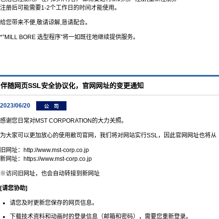
注册后可能需要1-2个工作日的时间才能使用。
给您带来不便,敬请谅解,恳请配合。
*”MILL BORE 选型程序”将一如既往地继续提供服务。
伴随网页SSL安全协议化，官网网址的变更通知
2023/06/20
公 司
感谢您日常对MST CORPORATION的大力关照。
为大家可以更加放心的使用敝司官网，我们将对网站实行SSL，因此官网网址也将从【htt
旧网址：http://www.mst-corp.co.jp
新网址：https://www.mst-corp.co.jp
※访问旧网址，也会自动转接到新网址
[请您协助]
请您及时更新您保存的网页信息。
下载技术资料和动画时的登录信息（邮箱和密码），需要您重新登录。